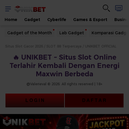
Home
Gadget
Cyberlife
Games & Esport
Busine
Yang sedang ramai dicari
Gadget of the Month
Lab Gadget
Komparasi Gadge
Loading...
Situs Slot Gacor 2026
SLOT 88 Terpercaya
UNIKBET OFFICIAL
Terakhir yang dicari
🔥 UNIKBET ~ Situs Slot Online
Loading...
Terlahir Kembali Dengan Energi
Maxwin Berbeda
@Valerieval © 2026. All rights reserved | 18+
L O G I N
D A F T A R