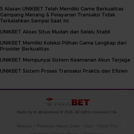
5 Alasan UNIKBET Telah Memiliki Game Berkualitas
Gampang Menang & Pelayanan Transaksi Tidak
Terkalahkan Sampai Saat Ini
UNIKBET Akses Situs Mudah dan Selalu Stabil
UNIKBET Memiliki Koleksi Pilihan Game Lengkap dari
Provider Berkualitas
UNIKBET Mempunyai Sistem Keamanan Akun Terjaga
UNIKBET Sistem Proses Transaksi Praktis dan Efisien
Made by 🍓 @Valerieval © 2026. All rights reserved | 18+
Redaksi
Pedoman Media Siber
Karir
Kotak Pos
Info Iklan
Privacy Policy
Disclaimer